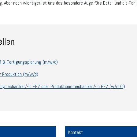
g. Aber noch wichtiger ist uns das besondere Auge fürs Detail und die Fä
ellen
OR & Fertigungsplanung (m/w/d)
r Produktion (m/w/d)
olymechaniker/-in EFZ oder Produktionsmechaniker/-in EFZ (w/m/d)
Kontakt