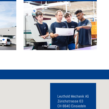
Leuthold Mechanik AG
Zürichstrasse 63
CH-8840 Einsiedeln