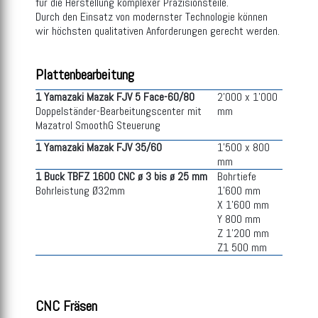
für die Herstellung komplexer Präzisionsteile.
Durch den Einsatz von modernster Technologie können
wir höchsten qualitativen Anforderungen gerecht werden.
Plattenbearbeitung
1 Yamazaki Mazak FJV 5 Face-60/80
2'000 x 1'000
Doppelständer-Bearbeitungscenter mit
mm
Mazatrol SmoothG Steuerung
1 Yamazaki Mazak FJV 35/60
1'500 x 800
mm
1 Buck TBFZ 1600 CNC ø 3 bis ø 25 mm
Bohrtiefe
Bohrleistung Ø32mm
1'600 mm
X 1'600 mm
Y 800 mm
Z 1'200 mm
Z1 500 mm
CNC Fräsen