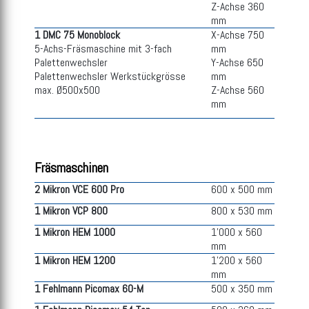
Z-Achse 360
mm
1 DMC 75 Monoblock
X-Achse 750
5-Achs-Fräsmaschine mit 3-fach
mm
Palettenwechsler
Y-Achse 650
Palettenwechsler Werkstückgrösse
mm
max. Ø500x500
Z-Achse 560
mm
Fräsmaschinen
2 Mikron VCE 600 Pro
600 x 500 mm
1 Mikron VCP 800
800 x 530 mm
1 Mikron HEM 1000
1'000 x 560
mm
1 Mikron HEM 1200
1'200 x 560
mm
1 Fehlmann Picomax 60-M
500 x 350 mm