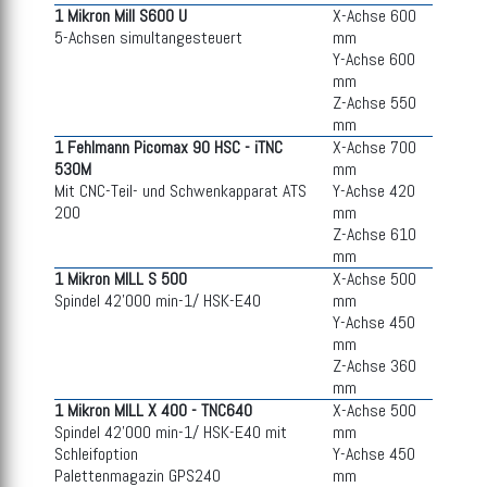
1 Mikron Mill S600 U
X-Achse 600
5-Achsen simultangesteuert
mm
Y-Achse 600
mm
Z-Achse 550
mm
1 Fehlmann Picomax 90 HSC - iTNC
X-Achse 700
530M
mm
Mit CNC-Teil- und Schwenkapparat ATS
Y-Achse 420
200
mm
Z-Achse 610
mm
1 Mikron MILL S 500
X-Achse 500
Spindel 42'000 min-1/ HSK-E40
mm
Y-Achse 450
mm
Z-Achse 360
mm
1 Mikron MILL X 400 - TNC640
X-Achse 500
Spindel 42'000 min-1/ HSK-E40 mit
mm
Schleifoption
Y-Achse 450
Palettenmagazin GPS240
mm