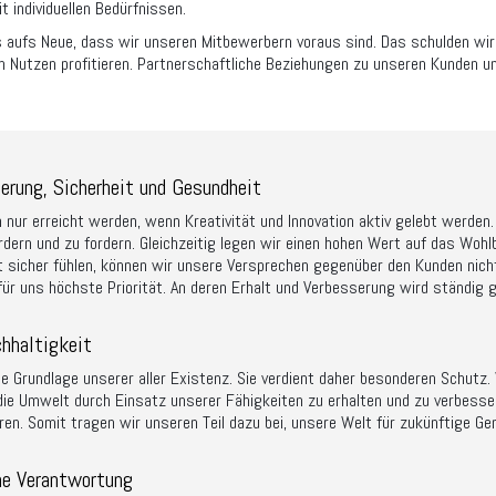
t individuellen Bedürfnissen.
 aufs Neue, dass wir unseren Mitbewerbern voraus sind. Das schulden wir 
 Nutzen profitieren. Partnerschaftliche Beziehungen zu unseren Kunden un
erung, Sicherheit und Gesundheit
 nur erreicht werden, wenn Kreativität und Innovation aktiv gelebt werden.
rdern und zu fordern. Gleichzeitig legen wir einen hohen Wert auf das Wohl
ht sicher fühlen, können wir unsere Versprechen gegenüber den Kunden nic
für uns höchste Priorität. An deren Erhalt und Verbesserung wird ständig g
hhaltigkeit
ie Grundlage unserer aller Existenz. Sie verdient daher besonderen Schut
ie Umwelt durch Einsatz unserer Fähigkeiten zu erhalten und zu verbesser
en. Somit tragen wir unseren Teil dazu bei, unsere Welt für zukünftige Gen
he Verantwortung