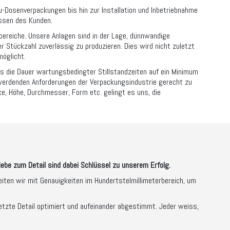
osenverpackungen bis hin zur Installation und Inbetriebnahme
issen des Kunden.
bereiche. Unsere Anlagen sind in der Lage, dünnwandige
r Stückzahl zuverlässig zu produzieren. Dies wird nicht zuletzt
möglicht.
ss die Dauer wartungsbedingter Stillstandzeiten auf ein Minimum
werdenden Anforderungen der Verpackungsindustrie gerecht zu
e, Höhe, Durchmesser, Form etc. gelingt es uns, die
Liebe zum Detail sind dabei Schlüssel zu unserem Erfolg.
beiten wir mit Genauigkeiten im Hundertstelmillimeterbereich, um
letzte Detail optimiert und aufeinander abgestimmt. Jeder weiss,