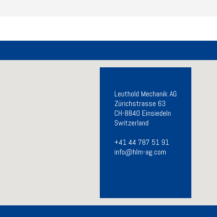
Leuthold Mechanik AG
Zürichstrasse 63
CH-8840 Einsiedeln
Switzerland
+41 44 787 51 91
info@hlm-ag.com