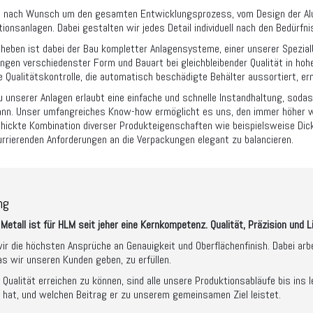
 nach Wunsch um den gesamten Entwicklungsprozess, vom Design der Alu-D
tionsanlagen. Dabei gestalten wir jedes Detail individuell nach den Bedürfn
heben ist dabei der Bau kompletter Anlagensysteme, einer unserer Spezial
gen verschiedenster Form und Bauart bei gleichbleibender Qualität in hohe
te Qualitätskontrolle, die automatisch beschädigte Behälter aussortiert, er
 unserer Anlagen erlaubt eine einfache und schnelle Instandhaltung, soda
ann. Unser umfangreiches Know-how ermöglicht es uns, den immer höher 
hickte Kombination diverser Produkteigenschaften wie beispielsweise Dick
rrierenden Anforderungen an die Verpackungen elegant zu balancieren.
ng
Metall ist für HLM seit jeher eine Kernkompetenz. Qualität, Präzision und 
 wir die höchsten Ansprüche an Genauigkeit und Oberflächenfinish. Dabei ar
s wir unseren Kunden geben, zu erfüllen.
ualität erreichen zu können, sind alle unsere Produktionsabläufe bis ins 
 hat, und welchen Beitrag er zu unserem gemeinsamen Ziel leistet.