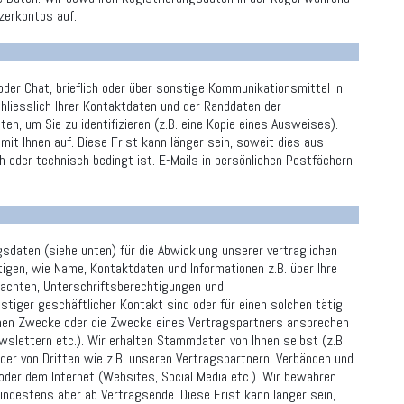
zerkontos auf.
oder Chat, brieflich oder über sonstige Kommunikationsmittel in
liesslich Ihrer Kontaktdaten und der Randdaten der
en, um Sie zu identifizieren (z.B. eine Kopie eines Ausweises).
t Ihnen auf. Diese Frist kann länger sein, soweit dies aus
h oder technisch bedingt ist. E-Mails in persönlichen Postfächern
sdaten (siehe unten) für die Abwicklung unserer vertraglichen
gen, wie Name, Kontaktdaten und Informationen z.B. über Ihre
lmachten, Unterschriftsberechtigungen und
stiger geschäftlicher Kontakt sind oder für einen solchen tätig
genen Zwecke oder die Zwecke eines Vertragspartners ansprechen
slettern etc.). Wir erhalten Stammdaten von Ihnen selbst (z.B.
 oder von Dritten wie z.B. unseren Vertragspartnern, Verbänden und
 oder dem Internet (Websites, Social Media etc.). Wir bewahren
indestens aber ab Vertragsende. Diese Frist kann länger sein,