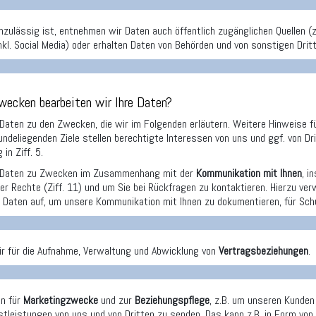
nzulässig ist, entnehmen wir Daten auch öffentlich zugänglichen Quellen (
nkl. Social Media) oder erhalten Daten von Behörden und von sonstigen Dritt
wecken bearbeiten wir Ihre Daten?
 Daten zu den Zwecken, die wir im Folgenden erläutern. Weitere Hinweise fü
undeliegenden Ziele stellen berechtigte Interessen von uns und ggf. von D
in Ziff. 5.
e Daten zu Zwecken im Zusammenhang mit der
Kommunikation mit Ihnen
, i
er Rechte (Ziff. 11) und um Sie bei Rückfragen zu kontaktieren. Hierzu 
 Daten auf, um unsere Kommunikation mit Ihnen zu dokumentieren, für Sch
ir für die Aufnahme, Verwaltung und Abwicklung von
Vertragsbeziehungen
.
en für
Marketingzwecke
und zur
Beziehungspflege
, z.B. um unseren Kunden
stleistungen von uns und von Dritten zu senden. Das kann z.B. in Form vo