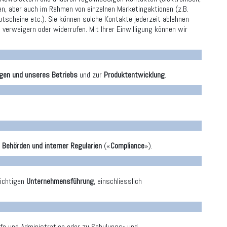
ben, aber auch im Rahmen von einzelnen Marketingaktionen (z.B.
utscheine etc.). Sie können solche Kontakte jederzeit ablehnen
verweigern oder widerrufen. Mit Ihrer Einwilligung können wir
gen und unseres Betriebs
und zur
Produktentwicklung
.
Behörden und interner Regularien
(«
Compliance
»).
ichtigen
Unternehmensführung
, einschliesslich
ufe und Administration oder zu Schulungs- und