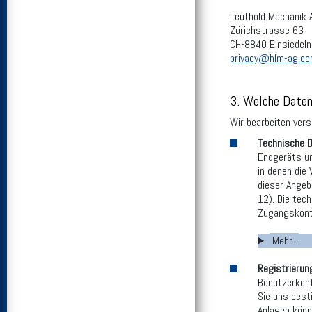
Leuthold Mechanik 
Zürichstrasse 63
CH-8840 Einsiedeln
privacy@hlm-ag.c
3. Welche Daten
Wir bearbeiten vers
Technische 
Endgeräts un
in denen die
dieser Angebo
12). Die tec
Zugangskontr
Mehr...
Registrieru
Benutzerkont
Sie uns best
Anlagen könn