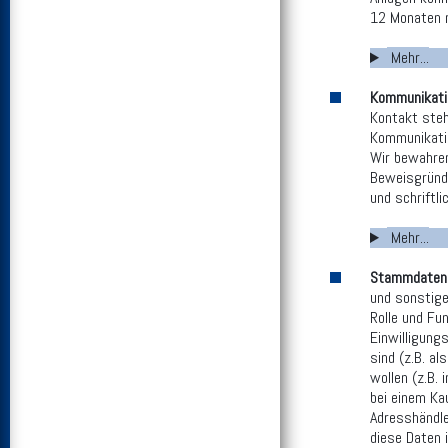
12 Monaten n
Mehr...
Kommunikati
Kontakt steh
Kommunikatio
Wir bewahren
Beweisgründe
und schriftl
Mehr...
Stammdaten
und sonstige
Rolle und Fu
Einwilligung
sind (z.B. a
wollen (z.B.
bei einem Kau
Adresshändle
diese Daten 