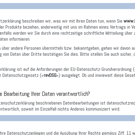
utzerklärung beschreiben wir, was wir mit Ihren Daten tun, wenn Sie
www.h
der Produkte beziehen, anderweitig mit uns im Rahmen eines Vertrags in V
nfalls werden wir Sie durch eine rechtzeitige schriftliche Mitteilung über
äten informieren.
 über andere Personen übermitteln bzw. bekanntgeben, gehen wir davon aus
g von Daten über Dritte bestätigen Sie dies. Bitte stellen Sie auch sicher,
rklärung ist auf die Anforderungen der EU-Datenschutz-Grundverordnung (
er Datenschutzgesetz («
revDSG
») ausgelegt. Ob und inwieweit diese Geset
ie Bearbeitung Ihrer Daten verantwortlich?
atenschutzerklärung beschriebenen Datenbearbeitungen ist datenschutzrech
ntwortlich, soweit im Einzelfall nichts Anderes kommuniziert wird.
Ihre Datenschutzanliegen und die Ausübung Ihrer Rechte gemäss Ziff. 11 wi