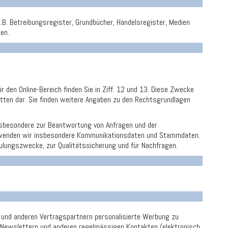
z.B. Betreibungsregister, Grundbücher, Handelsregister, Medien
en.
r den Online-Bereich finden Sie in Ziff. 12 und 13. Diese Zwecke
ritten dar. Sie finden weitere Angaben zu den Rechtsgrundlagen
nsbesondere zur Beantwortung von Anfragen und der
verwenden wir insbesondere Kommunikationsdaten und Stammdaten.
ulungszwecke, zur Qualitätssicherung und für Nachfragen.
 und anderen Vertragspartnern personalisierte Werbung zu
n Newslettern und anderen regelmässigen Kontakten (elektronisch,