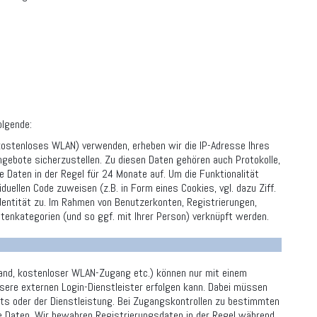
olgende:
kostenloses WLAN) verwenden, erheben wir die IP-Adresse Ihres
ngebote sicherzustellen. Zu diesen Daten gehören auch Protokolle,
Daten in der Regel für 24 Monate auf. Um die Funktionalität
duellen Code zuweisen (z.B. in Form eines Cookies, vgl. dazu Ziff.
Identität zu. Im Rahmen von Benutzerkonten, Registrierungen,
tenkategorien (und so ggf. mit Ihrer Person) verknüpft werden.
and, kostenloser WLAN-Zugang etc.) können nur mit einem
nsere externen Login-Dienstleister erfolgen kann. Dabei müssen
ts oder der Dienstleistung. Bei Zugangskontrollen zu bestimmten
e Daten. Wir bewahren Registrierungsdaten in der Regel während