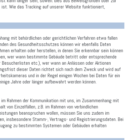
rist kann länger sein, soweit dies aus Beweisgründen oder zur
 ist. Wie das Tracking auf unserer Website funktioniert,
hang mit behördlichen oder gerichtlichen Verfahren etwa fallen
Gründen des Gesundheitsschutzes können wir ebenfalls Daten
men erhalten oder herstellen, in denen Sie erkennbar sein können
heben, wer wann bestimmte Gebäude betritt oder entsprechende
r Besucherlisten etc.), wer wann an Anlässen oder Aktionen
gsfrist dieser Daten richtet sich nach dem Zweck und wird auf
erheitskameras und in der Regel einigen Wochen bei Daten für ein
 einige Jahre oder länger aufbewahrt werden können.
lare, im Rahmen der Kommunikation mit uns, im Zusammenhang mit
alt von Einzelfällen, z.B. im Rahmen von verbindlichen
 Leistungen beanspruchen wollen, müssen Sie uns zudem im
len, insbesondere Stamm-, Vertrags- und Registrierungsdaten. Bei
e Zugang zu bestimmten Systemen oder Gebäuden erhalten