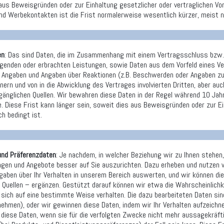
aus Beweisgründen oder zur Einhaltung gesetzlicher oder vertraglichen Vorg
nd Werbekontakten ist die Frist normalerweise wesentlich kürzer, meist n
en
: Das sind Daten, die im Zusammenhang mit einem Vertragsschluss bzw. 
ngenden oder erbrachten Leistungen, sowie Daten aus dem Vorfeld eines Ve
Angaben und Angaben über Reaktionen (z.B. Beschwerden oder Angaben zur Zu
ern und von in die Abwicklung des Vertrages involvierten Dritten, aber auc
ugänglichen Quellen. Wir bewahren diese Daten in der Regel während 10 Jah
. Diese Frist kann länger sein, soweit dies aus Beweisgründen oder zur Ein
h bedingt ist.
und Präferenzdaten
: Je nachdem, in welcher Beziehung wir zu Ihnen stehen
ngen und Angebote besser auf Sie auszurichten. Dazu erheben und nutzen wir
gaben über Ihr Verhalten in unserem Bereich auswerten, und wir können di
 Quellen – ergänzen. Gestützt darauf können wir etwa die Wahrscheinlich
sich auf eine bestimmte Weise verhalten. Die dazu bearbeiteten Daten sin
nehmen), oder wir gewinnen diese Daten, indem wir Ihr Verhalten aufzeichne
 diese Daten, wenn sie für die verfolgten Zwecke nicht mehr aussagekräft