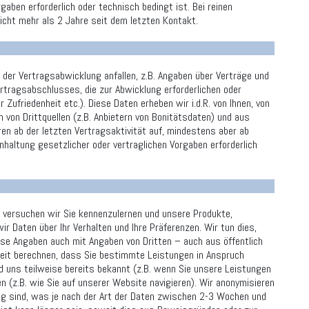
aben erforderlich oder technisch bedingt ist. Bei reinen
icht mehr als 2 Jahre seit dem letzten Kontakt.
der Vertragsabwicklung anfallen, z.B. Angaben über Verträge und
rtragsabschlusses, die zur Abwicklung erforderlichen oder
friedenheit etc.). Diese Daten erheben wir i.d.R. von Ihnen, von
h von Drittquellen (z.B. Anbietern von Bonitätsdaten) und aus
ren ab der letzten Vertragsaktivität auf, mindestens aber ab
haltung gesetzlicher oder vertraglichen Vorgaben erforderlich
, versuchen wir Sie kennenzulernen und unsere Produkte,
 Daten über Ihr Verhalten und Ihre Präferenzen. Wir tun dies,
ese Angaben auch mit Angaben von Dritten – auch aus öffentlich
keit berechnen, dass Sie bestimmte Leistungen in Anspruch
d uns teilweise bereits bekannt (z.B. wenn Sie unsere Leistungen
n (z.B. wie Sie auf unserer Website navigieren). Wir anonymisieren
ig sind, was je nach der Art der Daten zwischen 2-3 Wochen und