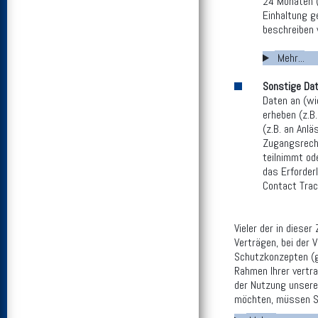
24 Monaten (
Einhaltung g
beschreiben w
Mehr...
Sonstige Da
Daten an (wi
erheben (z.B
(z.B. an Anl
Zugangsrecht
teilnimmt od
das Erforder
Contact Trac
Vieler der in dies
Verträgen, bei der 
Schutzkonzepten (g
Rahmen Ihrer vertr
der Nutzung unsere
möchten, müssen Si