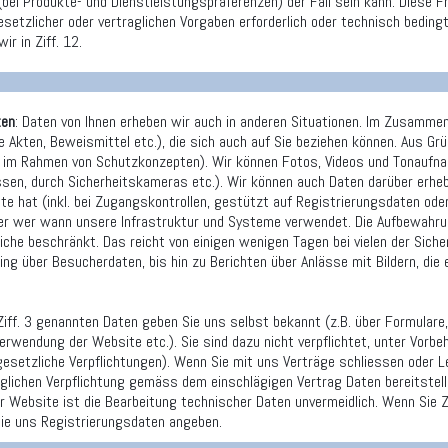
bei Produkte- und Dienstleistungspräferenzen) der Fall sein kann. Diese F
esetzlicher oder vertraglichen Vorgaben erforderlich oder technisch bedingt
ir in Ziff. 12.
ten
: Daten von Ihnen erheben wir auch in anderen Situationen. Im Zusammen
e Akten, Beweismittel etc.), die sich auch auf Sie beziehen können. Aus 
. im Rahmen von Schutzkonzepten). Wir können Fotos, Videos und Tonaufnah
ässen, durch Sicherheitskameras etc.). Wir können auch Daten darüber er
e hat (inkl. bei Zugangskontrollen, gestützt auf Registrierungsdaten ode
er wer wann unsere Infrastruktur und Systeme verwendet. Die Aufbewahrun
liche beschränkt. Das reicht von einigen wenigen Tagen bei vielen der Sich
ing über Besucherdaten, bis hin zu Berichten über Anlässe mit Bildern, die
er Ziff. 3 genannten Daten geben Sie uns selbst bekannt (z.B. über Formu
Verwendung der Website etc.). Sie sind dazu nicht verpflichtet, unter Vorbeh
esetzliche Verpflichtungen). Wenn Sie mit uns Verträge schliessen oder
aglichen Verpflichtung gemäss dem einschlägigen Vertrag Daten bereitstel
r Website ist die Bearbeitung technischer Daten unvermeidlich. Wenn Si
e uns Registrierungsdaten angeben.