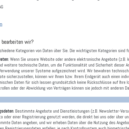
AG
om
 bearbeiten wir?
chiedene Kategorien von Daten über Sie. Die wichtigsten Kategorien sind f
Daten
: Wenn Sie unsere Website oder andere elektronische Angebote (z.B. 
d weitere technische Daten, um die Funktionalität und Sicherheit dieser A
 Verwendung unserer Systeme aufgezeichnet wird. Wir bewahren technische 
te sicherzustellen, können wir Ihnen bzw. Ihrem Endgerät auch einen indivi
hnischen Daten für sich lassen grundsätzlich keine Rückschlüsse auf Ihre 
ollen oder der Abwicklung von Verträgen können sie jedoch mit anderen Da
ngsdaten
: Bestimmte Angebote und Dienstleistungen (z.B. Newsletter-Vers
o oder einer Registrierung genutzt werden, die direkt bei uns oder über u
immte Daten angeben, und wir erheben Daten über die Nutzung des Angebo
en Registrierungsdaten anfallen; je nach Kontrollsystem auch biometrisch