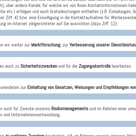
ch), über andere Kanäle, für welche wir von Ihnen Kontaktinformationen ha
e etc.) erfolgen und auch Gratisleistungen enthalten (z.B. Einladungen, G
er Ziff. 4) bzw. eine Einwilligung in die Kontaktaufnahme für Werbezwecke 
ng im Internet zielgerichteter auf Sie ausrichten (dazu Ziff. 12).
en wir weiter zur
Marktforschung
, zur
Verbesserung unserer Dienstleistun
ten auch zu
Sicherheitszwecken
und für die
Zugangskontrolle
bearbeiten.
sonendaten zur
Einhaltung von Gesetzen, Weisungen und Empfehlungen von 
en auch für Zwecke unseres
Risikomanagements
und im Rahmen einer ums
on und Unternehmensentwicklung.
ten
zu weiteren Zwecken
bearbeiten, z.B. im Rahmen unserer internen Ablä