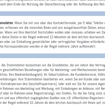
ach dem Ende der Nutzung der Dienstleistung oder der Auflösung des Nut
onsdaten
: Wenn Sie mit uns über das Kontaktformular, per E-Mail, Telefon 
en, erfassen wir die zwischen Ihnen und uns ausgetauschten Daten, einsch
n. Wenn wir Ihre Identität feststellen wollen oder müssen, erheben wir Dat
 diese Daten in der Regel während 12 Monaten ab dem letzten Austausch mi
n oder zur Einhaltung gesetzlicher oder vertraglicher Vorgaben erforderlic
iche Korrespondenzen werden in der Regel mehrere Jahre aufbewahrt.
: Als Stammdaten bezeichnen wir die Grunddaten, die wir nebst den Vertrag
n geschäftlichen Beziehungen oder für Marketing- und Werbezwecke benöti
nktion, Ihre Bankverbindung(en), Ihr Geburtsdatum, die Kundenhistorie, Vol
serklärungen. Ihre Stammdaten bearbeiten wir, wenn Sie ein Kunde oder son
ls Kontaktperson des Geschäftspartners), oder weil wir Sie für unsere ei
 im Rahmen von Marketing und Werbung, mit Einladungen an Anlässe, mit New
f oder im Rahmen einer Registrierung), von Stellen, für die Sie tätig sind,
rn und aus öffentlich zugänglichen Quellen wie z.B. öffentlichen Registern
in der Regel während 10 Jahren ab dem letzten Austausch mit Ihnen auf, m