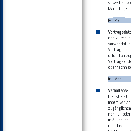
soweit dies 
Marketing- u
Mehr...
Vertragsdat
den zu erbri
verwendeten 
Vertragspartn
öffentlich z
Vertragsende
oder technisc
Mehr...
Verhaltens- 
Dienstleistu
indem wir An
zugänglichen
nehmen oder 
in Anspruch 
oder löschen