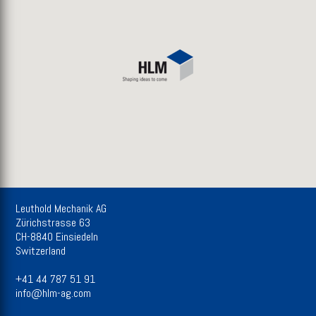
Leuthold Mechanik AG
Zürichstrasse 63
CH-8840 Einsiedeln
Switzerland
+41 44 787 51 91
info@hlm-ag.com